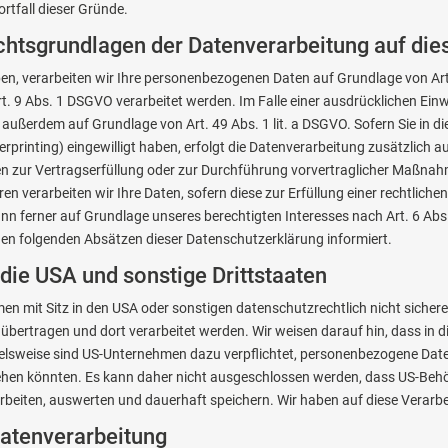
rtfall dieser Gründe.
htsgrundlagen der Datenverarbeitung auf die
ben, verarbeiten wir Ihre personenbezogenen Daten auf Grundlage von Art. 6
. 9 Abs. 1 DSGVO verarbeitet werden. Im Falle einer ausdrücklichen Ein
 außerdem auf Grundlage von Art. 49 Abs. 1 lit. a DSGVO. Sofern Sie in d
gerprinting) eingewilligt haben, erfolgt die Datenverarbeitung zusätzlich
aten zur Vertragserfüllung oder zur Durchführung vorvertraglicher Maßnahm
ren verarbeiten wir Ihre Daten, sofern diese zur Erfüllung einer rechtlich
ann ferner auf Grundlage unseres berechtigten Interesses nach Art. 6 Abs. 
 den folgenden Absätzen dieser Datenschutzerklärung informiert.
die USA und sonstige Drittstaaten
 mit Sitz in den USA oder sonstigen datenschutzrechtlich nicht sicheren
übertragen und dort verarbeitet werden. Wir weisen darauf hin, dass in d
ielsweise sind US-Unternehmen dazu verpflichtet, personenbezogene Dat
rgehen könnten. Es kann daher nicht ausgeschlossen werden, dass US-Behö
eiten, auswerten und dauerhaft speichern. Wir haben auf diese Verarbei
 Datenverarbeitung