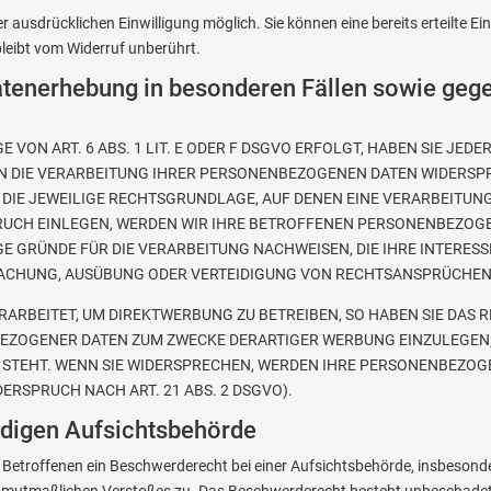
 ausdrücklichen Einwilligung möglich. Sie können eine bereits erteilte Ei
bleibt vom Widerruf unberührt.
tenerhebung in besonderen Fällen sowie gege
ON ART. 6 ABS. 1 LIT. E ODER F DSGVO ERFOLGT, HABEN SIE JEDER
N DIE VERARBEITUNG IHRER PERSONENBEZOGENEN DATEN WIDERSPRUC
 DIE JEWEILIGE RECHTSGRUNDLAGE, AUF DENEN EINE VERARBEITUNG
UCH EINLEGEN, WERDEN WIR IHRE BETROFFENEN PERSONENBEZOGEN
 GRÜNDE FÜR DIE VERARBEITUNG NACHWEISEN, DIE IHRE INTERESS
ACHUNG, AUSÜBUNG ODER VERTEIDIGUNG VON RECHTSANSPRÜCHEN (
RBEITET, UM DIREKTWERBUNG ZU BETREIBEN, SO HABEN SIE DAS R
ZOGENER DATEN ZUM ZWECKE DERARTIGER WERBUNG EINZULEGEN; DI
 STEHT. WENN SIE WIDERSPRECHEN, WERDEN IHRE PERSONENBEZO
RSPRUCH NACH ART. 21 ABS. 2 DSGVO).
ndigen Aufsichts­behörde
Betroffenen ein Beschwerderecht bei einer Aufsichtsbehörde, insbesonde
des mutmaßlichen Verstoßes zu. Das Beschwerderecht besteht unbeschadet