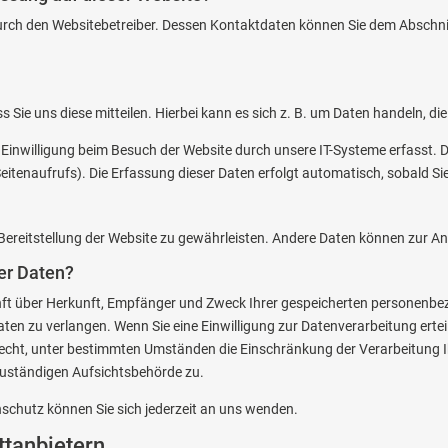
urch den Websitebetreiber. Dessen Kontaktdaten können Sie dem Abschnitt
Sie uns diese mitteilen. Hierbei kann es sich z. B. um Daten handeln, die
inwilligung beim Besuch der Website durch unsere IT-Systeme erfasst. Da
eitenaufrufs). Die Erfassung dieser Daten erfolgt automatisch, sobald Sie
ie Bereitstellung der Website zu gewährleisten. Andere Daten können zur 
er Daten?
kunft über Herkunft, Empfänger und Zweck Ihrer gespeicherten personenb
ten zu verlangen. Wenn Sie eine Einwilligung zur Datenverarbeitung erteilt
Recht, unter bestimmten Umständen die Einschränkung der Verarbeitung 
zuständigen Aufsichtsbehörde zu.
chutz können Sie sich jederzeit an uns wenden.
t­anbietern