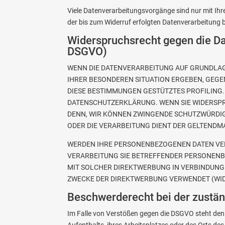
Viele Datenverarbeitungsvorgänge sind nur mit Ihrer
der bis zum Widerruf erfolgten Datenverarbeitung 
Widerspruchsrecht gegen die Da
DSGVO)
WENN DIE DATENVERARBEITUNG AUF GRUNDLAGE V
IHRER BESONDEREN SITUATION ERGEBEN, GEGE
DIESE BESTIMMUNGEN GESTÜTZTES PROFILING.
DATENSCHUTZERKLÄRUNG. WENN SIE WIDERSPR
DENN, WIR KÖNNEN ZWINGENDE SCHUTZWÜRDIGE
ODER DIE VERARBEITUNG DIENT DER GELTENDM
WERDEN IHRE PERSONENBEZOGENEN DATEN VERA
VERARBEITUNG SIE BETREFFENDER PERSONENBE
MIT SOLCHER DIREKTWERBUNG IN VERBINDUNG
ZWECKE DER DIREKTWERBUNG VERWENDET (WIDE
Beschwerde­recht bei der zustä
Im Falle von Verstößen gegen die DSGVO steht den 
Aufenthalts, ihres Arbeitsplatzes oder des Orts 